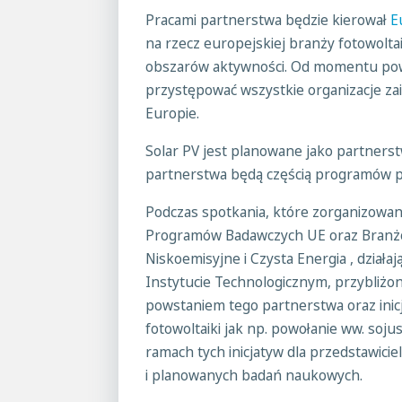
Pracami partnerstwa będzie kierował
E
na rzecz europejskiej branży fotowoltai
obszarów aktywności. Od momentu powo
przystępować wszystkie organizacje z
Europie.
Solar PV jest planowane jako partner
partnerstwa będą częścią programów pra
Podczas spotkania, które zorganizowa
Programów Badawczych UE oraz Branż
Niskoemisyjne i Czysta Energia , działa
Instytucie Technologicznym, przybliżo
powstaniem tego partnerstwa oraz inic
fotowoltaiki jak np. powołanie ww. soj
ramach tych inicjatyw dla przedstawicie
i planowanych badań naukowych.