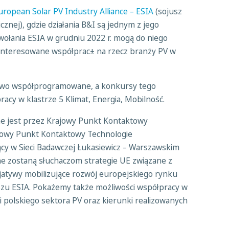
uropean Solar PV Industry Alliance – ESIA
(sojusz
cznej), gdzie działania B&I są jednym z jego
łania ESIA w grudniu 2022 r. mogą do niego
ainteresowane współprac± na rzecz branży PV w
stwo współprogramowane, a konkursy tego
cy w klastrze 5 Klimat, Energia, Mobilność.
ne jest przez Krajowy Punkt Kontaktowy
owy Punkt Kontaktowy Technologie
jący w Sieci Badawczej Łukasiewicz – Warszawskim
ne zostaną słuchaczom strategie UE związane z
jatywy mobilizujące rozwój europejskiego rynku
uszu ESIA. Pokażemy także możliwości współpracy w
li polskiego sektora PV oraz kierunki realizowanych